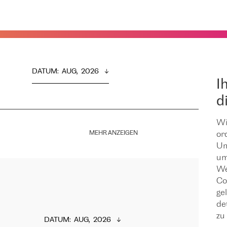
DATUM
:  
AUG,  2026
I
d
Wi
MEHR ANZEIGEN
or
Um
um
We
Co
ge
de
zu 
DATUM
:  
AUG,  2026