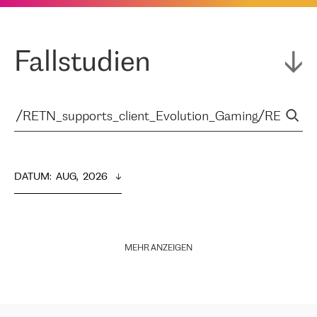
Fallstudien
DATUM
:  
AUG,  2026
MEHR ANZEIGEN