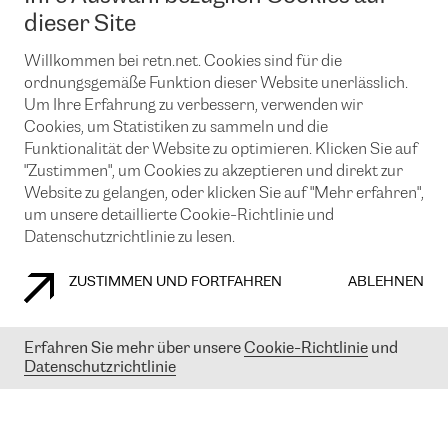
News und Events
Looking glass
dieser Site
Remote IX
Lösungen mit BGP (Border Gateway Protocol)
Colocation
Ein Port
Willkommen bei retn.net. Cookies sind für die
Möchten Sie mit uns in Verbindung bleiben?
CLOUD CONNECT-Dienst
TRANSKZ
ordnungsgemäße Funktion dieser Website unerlässlich.
DDoS-Schutz
Um Ihre Erfahrung zu verbessern, verwenden wir
Cybersicherheit
Cookies, um Statistiken zu sammeln und die
Flex IX
Email
Funktionalität der Website zu optimieren. Klicken Sie auf
"Zustimmen", um Cookies zu akzeptieren und direkt zur
Mit der Anmeldung für den Erhalt unserer News und Events
stimmen Sie unseren
Datenschutzrichtlinien
zu. Sie können diesen
Website zu gelangen, oder klicken Sie auf "Mehr erfahren",
Service jederzeit ganz einfach kündigen; klicken Sie einfach auf den
um unsere detaillierte Cookie-Richtlinie und
Link unten in der Fußzeile unserer eMails.
Datenschutzrichtlinie zu lesen.
ZUSTIMMEN UND FORTFAHREN
ABLEHNEN
COOKIE RICHTLINIEN
DATENSCHUTZRICHTLINIEN
IMPRESSUM
Erfahren Sie mehr über unsere
Cookie-Richtlinie
und
Datenschutzrichtlinie
© 2003-
2026
RETN GROUP OF COMPANIES. RETN NETWORKS LTD