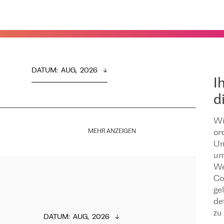
DATUM
:  
AUG,  2026
I
d
Wi
MEHR ANZEIGEN
or
Um
um
We
Co
ge
de
zu 
DATUM
:  
AUG,  2026