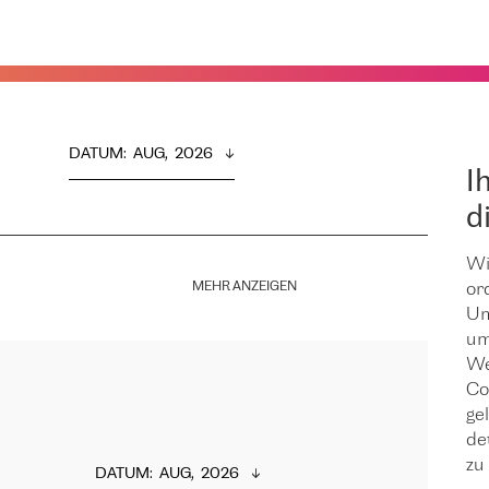
DATUM
:  
AUG,  2026
I
d
Wi
MEHR ANZEIGEN
or
Um
um
We
Co
ge
de
zu 
DATUM
:  
AUG,  2026