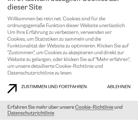
News und Events
Looking glass
dieser Site
Remote IX
Lösungen mit BGP (Border Gateway Protocol)
Colocation
Ein Port
Willkommen bei retn.net. Cookies sind für die
Möchten Sie mit uns in Verbindung bleiben?
CLOUD CONNECT-Dienst
TRANSKZ
ordnungsgemäße Funktion dieser Website unerlässlich.
DDoS-Schutz
Um Ihre Erfahrung zu verbessern, verwenden wir
Cybersicherheit
Cookies, um Statistiken zu sammeln und die
Flex IX
Email
Funktionalität der Website zu optimieren. Klicken Sie auf
"Zustimmen", um Cookies zu akzeptieren und direkt zur
Mit der Anmeldung für den Erhalt unserer News und Events
stimmen Sie unseren
Datenschutzrichtlinien
zu. Sie können diesen
Website zu gelangen, oder klicken Sie auf "Mehr erfahren",
Service jederzeit ganz einfach kündigen; klicken Sie einfach auf den
um unsere detaillierte Cookie-Richtlinie und
Link unten in der Fußzeile unserer eMails.
Datenschutzrichtlinie zu lesen.
ZUSTIMMEN UND FORTFAHREN
ABLEHNEN
COOKIE RICHTLINIEN
DATENSCHUTZRICHTLINIEN
IMPRESSUM
Erfahren Sie mehr über unsere
Cookie-Richtlinie
und
Datenschutzrichtlinie
© 2003-
2026
RETN GROUP OF COMPANIES. RETN NETWORKS LTD