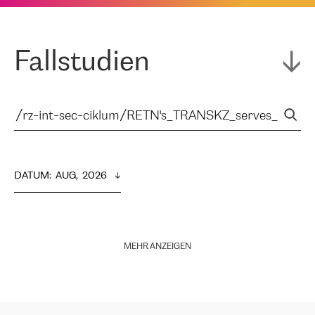
Fallstudien
DATUM
:  
AUG,  2026
MEHR ANZEIGEN