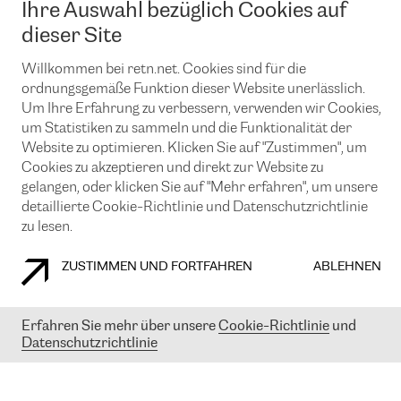
Ihre Auswahl bezüglich Cookies auf
News und Events
Looking glass
Remote IX
Lösungen mit BGP (Border Gateway Protocol)
dieser Site
Colocation
Ein Port
Möchten Sie mit uns in Verbindung bleiben?
CLOUD CONNECT-Dienst
Willkommen bei retn.net. Cookies sind für die
TRANSKZ
ordnungsgemäße Funktion dieser Website unerlässlich.
DDoS-Schutz
Cybersicherheit
Um Ihre Erfahrung zu verbessern, verwenden wir Cookies,
Flex IX
Email
um Statistiken zu sammeln und die Funktionalität der
Website zu optimieren. Klicken Sie auf "Zustimmen", um
Mit der Anmeldung für den Erhalt unserer News und Events
Cookies zu akzeptieren und direkt zur Website zu
stimmen Sie unseren
Datenschutzrichtlinien
zu. Sie können diesen
Service jederzeit ganz einfach kündigen; klicken Sie einfach auf den
gelangen, oder klicken Sie auf "Mehr erfahren", um unsere
Link unten in der Fußzeile unserer eMails.
detaillierte Cookie-Richtlinie und Datenschutzrichtlinie
zu lesen.
ZUSTIMMEN UND FORTFAHREN
ABLEHNEN
COOKIE RICHTLINIEN
DATENSCHUTZRICHTLINIEN
IMPRESSUM
Erfahren Sie mehr über unsere
Cookie-Richtlinie
und
© 2003-
2026
RETN GROUP OF COMPANIES. RETN NETWORKS LTD
Datenschutzrichtlinie