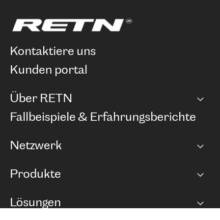
kontaktiere uns
kunden portal
Über RETN
Unternehmen
Fallbeispiele & Erfahrungsberichte
Karriere
Netzwerk
Netzwerkübersicht
Produkte
Points of Presence
BGP Communities
Capacity
Lösungen
Peering-Richtlinie
Internet Anbindung
RTT Map
Ethernet und VPN
Managed Global Private Network