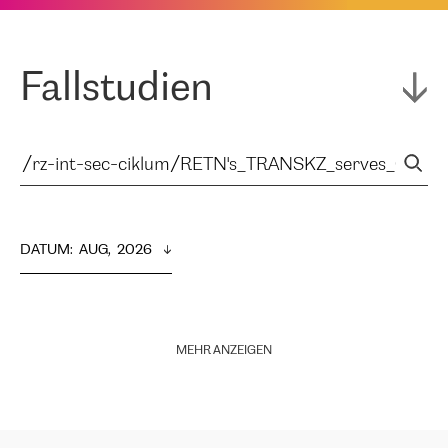
Fallstudien
DATUM
:  
AUG,  2026
MEHR ANZEIGEN