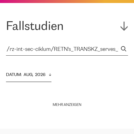
Fallstudien
DATUM
:  
AUG,  2026
MEHR ANZEIGEN