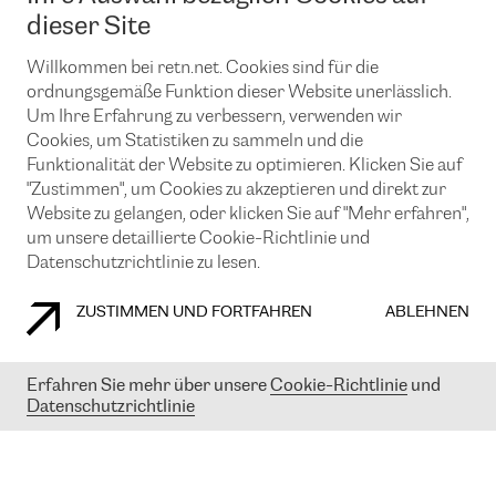
News und Events
Looking glass
dieser Site
Remote IX
Lösungen mit BGP (Border Gateway Protocol)
Colocation
Ein Port
Willkommen bei retn.net. Cookies sind für die
Möchten Sie mit uns in Verbindung bleiben?
CLOUD CONNECT-Dienst
TRANSKZ
ordnungsgemäße Funktion dieser Website unerlässlich.
DDoS-Schutz
Um Ihre Erfahrung zu verbessern, verwenden wir
Cybersicherheit
Cookies, um Statistiken zu sammeln und die
Flex IX
Email
Funktionalität der Website zu optimieren. Klicken Sie auf
"Zustimmen", um Cookies zu akzeptieren und direkt zur
Mit der Anmeldung für den Erhalt unserer News und Events
stimmen Sie unseren
Datenschutzrichtlinien
zu. Sie können diesen
Website zu gelangen, oder klicken Sie auf "Mehr erfahren",
Service jederzeit ganz einfach kündigen; klicken Sie einfach auf den
um unsere detaillierte Cookie-Richtlinie und
Link unten in der Fußzeile unserer eMails.
Datenschutzrichtlinie zu lesen.
ZUSTIMMEN UND FORTFAHREN
ABLEHNEN
COOKIE RICHTLINIEN
DATENSCHUTZRICHTLINIEN
IMPRESSUM
Erfahren Sie mehr über unsere
Cookie-Richtlinie
und
Datenschutzrichtlinie
© 2003-
2026
RETN GROUP OF COMPANIES. RETN NETWORKS LTD