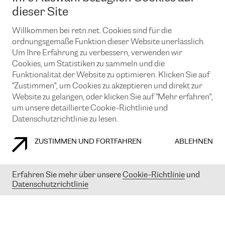
News und Events
Looking glass
dieser Site
Remote IX
Lösungen mit BGP (Border Gateway Protocol)
Colocation
Ein Port
Willkommen bei retn.net. Cookies sind für die
Möchten Sie mit uns in Verbindung bleiben?
CLOUD CONNECT-Dienst
TRANSKZ
ordnungsgemäße Funktion dieser Website unerlässlich.
DDoS-Schutz
Um Ihre Erfahrung zu verbessern, verwenden wir
Cybersicherheit
Cookies, um Statistiken zu sammeln und die
Flex IX
Email
Funktionalität der Website zu optimieren. Klicken Sie auf
"Zustimmen", um Cookies zu akzeptieren und direkt zur
Mit der Anmeldung für den Erhalt unserer News und Events
stimmen Sie unseren
Datenschutzrichtlinien
zu. Sie können diesen
Website zu gelangen, oder klicken Sie auf "Mehr erfahren",
Service jederzeit ganz einfach kündigen; klicken Sie einfach auf den
um unsere detaillierte Cookie-Richtlinie und
Link unten in der Fußzeile unserer eMails.
Datenschutzrichtlinie zu lesen.
ZUSTIMMEN UND FORTFAHREN
ABLEHNEN
COOKIE RICHTLINIEN
DATENSCHUTZRICHTLINIEN
IMPRESSUM
Erfahren Sie mehr über unsere
Cookie-Richtlinie
und
Datenschutzrichtlinie
© 2003-
2026
RETN GROUP OF COMPANIES. RETN NETWORKS LTD