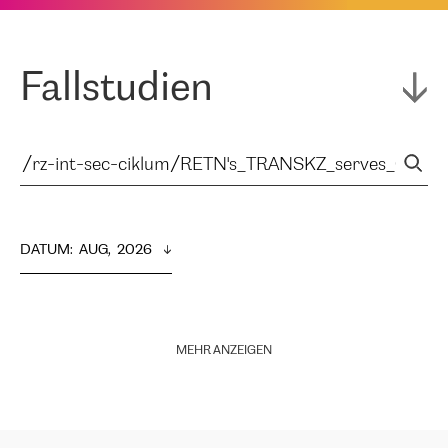
Fallstudien
DATUM
:  
AUG,  2026
MEHR ANZEIGEN