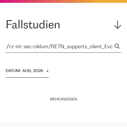
Fallstudien
DATUM
:  
AUG,  2026
MEHR ANZEIGEN