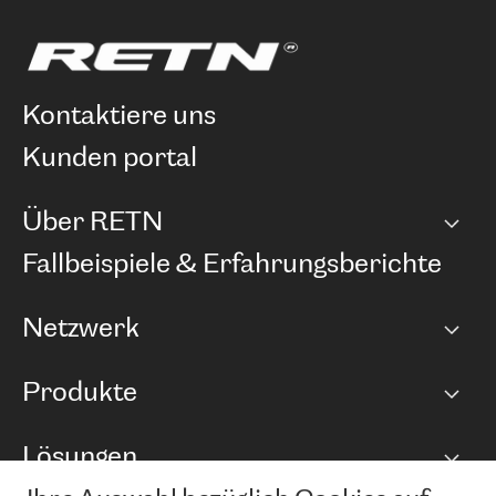
kontaktiere uns
kunden portal
Über RETN
Unternehmen
Fallbeispiele & Erfahrungsberichte
Karriere
Netzwerk
Netzwerkübersicht
Produkte
Points of Presence
BGP Communities
Capacity
Lösungen
Peering-Richtlinie
Internet Anbindung
RTT Map
Ethernet und VPN
Managed Global Private Network