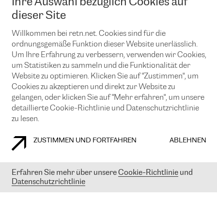
Ihre Auswahl bezüglich Cookies auf
News und Events
Looking glass
Remote IX
Lösungen mit BGP (Border Gateway Protocol)
dieser Site
Colocation
Ein Port
Möchten Sie mit uns in Verbindung bleiben?
Willkommen bei retn.net. Cookies sind für die
CLOUD CONNECT-Dienst
TRANSKZ
ordnungsgemäße Funktion dieser Website unerlässlich.
DDoS-Schutz
Cybersicherheit
Um Ihre Erfahrung zu verbessern, verwenden wir Cookies,
Flex IX
Email
um Statistiken zu sammeln und die Funktionalität der
Website zu optimieren. Klicken Sie auf "Zustimmen", um
Mit der Anmeldung für den Erhalt unserer News und Events
Cookies zu akzeptieren und direkt zur Website zu
stimmen Sie unseren
Datenschutzrichtlinien
zu. Sie können diesen
gelangen, oder klicken Sie auf "Mehr erfahren", um unsere
Service jederzeit ganz einfach kündigen; klicken Sie einfach auf den
detaillierte Cookie-Richtlinie und Datenschutzrichtlinie
Link unten in der Fußzeile unserer eMails.
zu lesen.
ZUSTIMMEN UND FORTFAHREN
ABLEHNEN
COOKIE RICHTLINIEN
DATENSCHUTZRICHTLINIEN
IMPRESSUM
Erfahren Sie mehr über unsere
Cookie-Richtlinie
und
© 2003-
2026
RETN GROUP OF COMPANIES. RETN NETWORKS LTD
Datenschutzrichtlinie