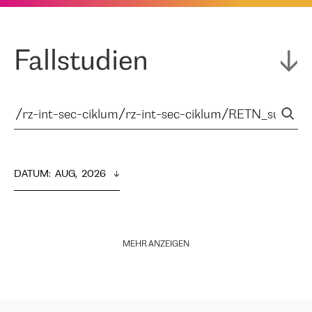
Fallstudien
DATUM
:  
AUG,  2026
MEHR ANZEIGEN