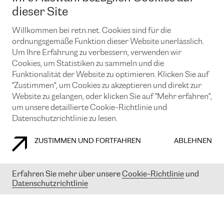
News und Events
Looking glass
dieser Site
Remote IX
Lösungen mit BGP (Border Gateway Protocol)
Colocation
Ein Port
Willkommen bei retn.net. Cookies sind für die
Möchten Sie mit uns in Verbindung bleiben?
CLOUD CONNECT-Dienst
TRANSKZ
ordnungsgemäße Funktion dieser Website unerlässlich.
DDoS-Schutz
Um Ihre Erfahrung zu verbessern, verwenden wir
Cybersicherheit
Cookies, um Statistiken zu sammeln und die
Flex IX
Email
Funktionalität der Website zu optimieren. Klicken Sie auf
"Zustimmen", um Cookies zu akzeptieren und direkt zur
Mit der Anmeldung für den Erhalt unserer News und Events
stimmen Sie unseren
Datenschutzrichtlinien
zu. Sie können diesen
Website zu gelangen, oder klicken Sie auf "Mehr erfahren",
Service jederzeit ganz einfach kündigen; klicken Sie einfach auf den
um unsere detaillierte Cookie-Richtlinie und
Link unten in der Fußzeile unserer eMails.
Datenschutzrichtlinie zu lesen.
ZUSTIMMEN UND FORTFAHREN
ABLEHNEN
COOKIE RICHTLINIEN
DATENSCHUTZRICHTLINIEN
IMPRESSUM
Erfahren Sie mehr über unsere
Cookie-Richtlinie
und
Datenschutzrichtlinie
© 2003-
2026
RETN GROUP OF COMPANIES. RETN NETWORKS LTD