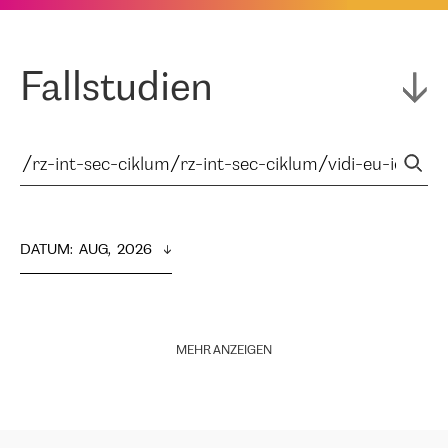
Fallstudien
DATUM
:  
AUG,  2026
MEHR ANZEIGEN