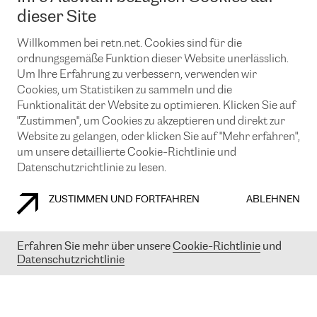
News und Events
Looking glass
dieser Site
Remote IX
Lösungen mit BGP (Border Gateway Protocol)
Colocation
Ein Port
Willkommen bei retn.net. Cookies sind für die
Möchten Sie mit uns in Verbindung bleiben?
CLOUD CONNECT-Dienst
TRANSKZ
ordnungsgemäße Funktion dieser Website unerlässlich.
DDoS-Schutz
Um Ihre Erfahrung zu verbessern, verwenden wir
Cybersicherheit
Cookies, um Statistiken zu sammeln und die
Flex IX
Email
Funktionalität der Website zu optimieren. Klicken Sie auf
"Zustimmen", um Cookies zu akzeptieren und direkt zur
Mit der Anmeldung für den Erhalt unserer News und Events
stimmen Sie unseren
Datenschutzrichtlinien
zu. Sie können diesen
Website zu gelangen, oder klicken Sie auf "Mehr erfahren",
Service jederzeit ganz einfach kündigen; klicken Sie einfach auf den
um unsere detaillierte Cookie-Richtlinie und
Link unten in der Fußzeile unserer eMails.
Datenschutzrichtlinie zu lesen.
ZUSTIMMEN UND FORTFAHREN
ABLEHNEN
COOKIE RICHTLINIEN
DATENSCHUTZRICHTLINIEN
IMPRESSUM
Erfahren Sie mehr über unsere
Cookie-Richtlinie
und
Datenschutzrichtlinie
© 2003-
2026
RETN GROUP OF COMPANIES. RETN NETWORKS LTD