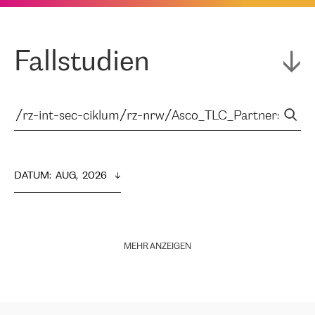
Fallstudien
DATUM
:  
AUG,  2026
MEHR ANZEIGEN