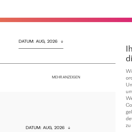
DATUM
:  
AUG,  2026
I
d
Wi
MEHR ANZEIGEN
or
Um
um
We
Co
ge
de
zu 
DATUM
:  
AUG,  2026