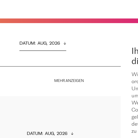
DATUM
:  
AUG,  2026
I
d
Wi
MEHR ANZEIGEN
or
Um
um
We
Co
ge
de
zu 
DATUM
:  
AUG,  2026