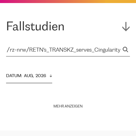
Fallstudien
DATUM
:  
AUG,  2026
MEHR ANZEIGEN