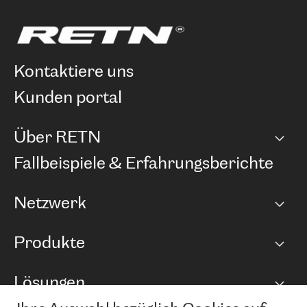
kontaktiere uns
kunden portal
Über RETN
Unternehmen
Fallbeispiele & Erfahrungsberichte
Karriere
Netzwerk
Netzwerkübersicht
Produkte
Points of Presence
BGP Communities
Capacity
Lösungen
Peering-Richtlinie
Internet Anbindung
RTT Map
Ethernet und VPN
Managed Global Private Network