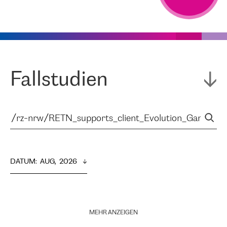
Fallstudien
DATUM
:  
AUG,  2026
MEHR ANZEIGEN