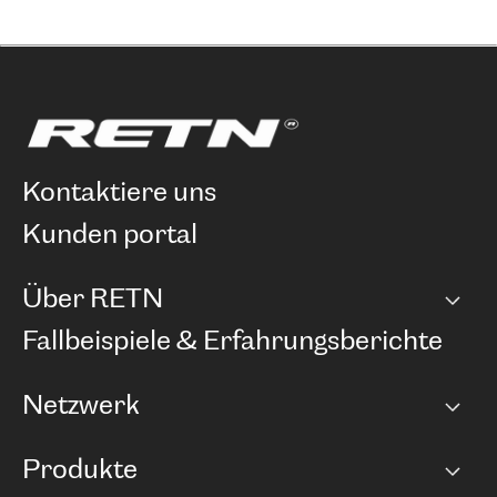
kontaktiere uns
kunden portal
Über RETN
Unternehmen
Fallbeispiele & Erfahrungsberichte
Karriere
Netzwerk
Netzwerkübersicht
Produkte
Points of Presence