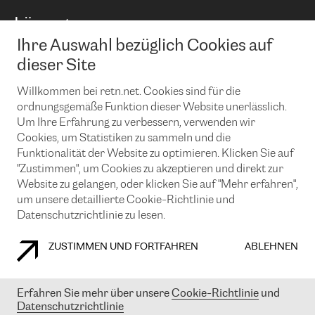
BGP Communities
Capacity
Lösungen
Peering-Richtlinie
Internet Anbindung
RTT Map
Ihre Auswahl bezüglich Cookies auf
Ethernet und VPN
Managed Global Private Network
News und Events
Looking glass
dieser Site
Remote IX
Lösungen mit BGP (Border Gateway Protocol)
Colocation
Ein Port
Willkommen bei retn.net. Cookies sind für die
Möchten Sie mit uns in Verbindung bleiben?
CLOUD CONNECT-Dienst
TRANSKZ
ordnungsgemäße Funktion dieser Website unerlässlich.
DDoS-Schutz
Um Ihre Erfahrung zu verbessern, verwenden wir
Cybersicherheit
Cookies, um Statistiken zu sammeln und die
Flex IX
Email
Funktionalität der Website zu optimieren. Klicken Sie auf
"Zustimmen", um Cookies zu akzeptieren und direkt zur
Mit der Anmeldung für den Erhalt unserer News und Events
stimmen Sie unseren
Datenschutzrichtlinien
zu. Sie können diesen
Website zu gelangen, oder klicken Sie auf "Mehr erfahren",
Service jederzeit ganz einfach kündigen; klicken Sie einfach auf den
um unsere detaillierte Cookie-Richtlinie und
Link unten in der Fußzeile unserer eMails.
Datenschutzrichtlinie zu lesen.
ZUSTIMMEN UND FORTFAHREN
ABLEHNEN
COOKIE RICHTLINIEN
DATENSCHUTZRICHTLINIEN
IMPRESSUM
Erfahren Sie mehr über unsere
Cookie-Richtlinie
und
Datenschutzrichtlinie
© 2003-
2026
RETN GROUP OF COMPANIES. RETN NETWORKS LTD