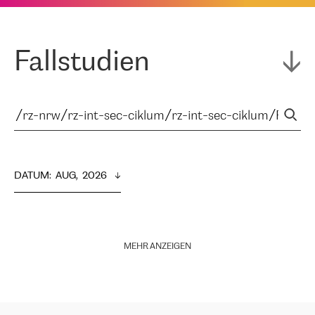
Fallstudien
DATUM
:  
AUG,  2026
MEHR ANZEIGEN