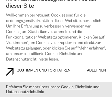
News und Events
Looking glass
dieser Site
Remote IX
Lösungen mit BGP (Border Gateway Protocol)
Colocation
Ein Port
Willkommen bei retn.net. Cookies sind für die
Möchten Sie mit uns in Verbindung bleiben?
CLOUD CONNECT-Dienst
TRANSKZ
ordnungsgemäße Funktion dieser Website unerlässlich.
DDoS-Schutz
Um Ihre Erfahrung zu verbessern, verwenden wir
Cybersicherheit
Cookies, um Statistiken zu sammeln und die
Flex IX
Email
Funktionalität der Website zu optimieren. Klicken Sie auf
"Zustimmen", um Cookies zu akzeptieren und direkt zur
Mit der Anmeldung für den Erhalt unserer News und Events
stimmen Sie unseren
Datenschutzrichtlinien
zu. Sie können diesen
Website zu gelangen, oder klicken Sie auf "Mehr erfahren",
Service jederzeit ganz einfach kündigen; klicken Sie einfach auf den
um unsere detaillierte Cookie-Richtlinie und
Link unten in der Fußzeile unserer eMails.
Datenschutzrichtlinie zu lesen.
ZUSTIMMEN UND FORTFAHREN
ABLEHNEN
COOKIE RICHTLINIEN
DATENSCHUTZRICHTLINIEN
IMPRESSUM
Erfahren Sie mehr über unsere
Cookie-Richtlinie
und
Datenschutzrichtlinie
© 2003-
2026
RETN GROUP OF COMPANIES. RETN NETWORKS LTD