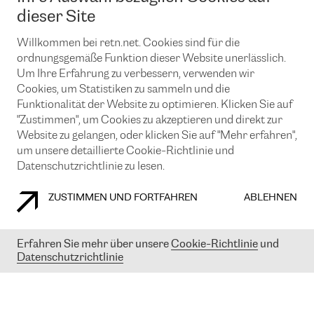
News und Events
Looking glass
dieser Site
Remote IX
Lösungen mit BGP (Border Gateway Protocol)
Colocation
Ein Port
Willkommen bei retn.net. Cookies sind für die
Möchten Sie mit uns in Verbindung bleiben?
CLOUD CONNECT-Dienst
TRANSKZ
ordnungsgemäße Funktion dieser Website unerlässlich.
DDoS-Schutz
Um Ihre Erfahrung zu verbessern, verwenden wir
Cybersicherheit
Cookies, um Statistiken zu sammeln und die
Flex IX
Email
Funktionalität der Website zu optimieren. Klicken Sie auf
"Zustimmen", um Cookies zu akzeptieren und direkt zur
Mit der Anmeldung für den Erhalt unserer News und Events
stimmen Sie unseren
Datenschutzrichtlinien
zu. Sie können diesen
Website zu gelangen, oder klicken Sie auf "Mehr erfahren",
Service jederzeit ganz einfach kündigen; klicken Sie einfach auf den
um unsere detaillierte Cookie-Richtlinie und
Link unten in der Fußzeile unserer eMails.
Datenschutzrichtlinie zu lesen.
ZUSTIMMEN UND FORTFAHREN
ABLEHNEN
COOKIE RICHTLINIEN
DATENSCHUTZRICHTLINIEN
IMPRESSUM
Erfahren Sie mehr über unsere
Cookie-Richtlinie
und
Datenschutzrichtlinie
© 2003-
2026
RETN GROUP OF COMPANIES. RETN NETWORKS LTD