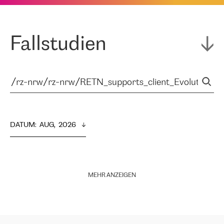
Fallstudien
DATUM
:  
AUG,  2026
MEHR ANZEIGEN