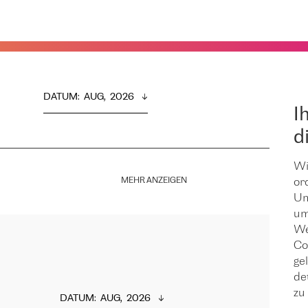
DATUM
:  
AUG,  2026
I
d
Wi
MEHR ANZEIGEN
or
Um
um
We
Co
ge
de
zu 
DATUM
:  
AUG,  2026