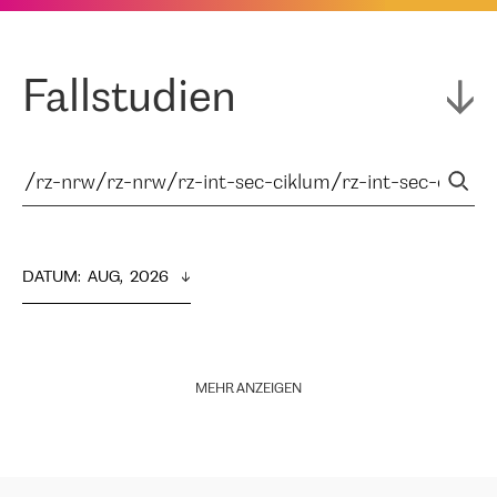
Fallstudien
DATUM
:  
AUG,  2026
MEHR ANZEIGEN