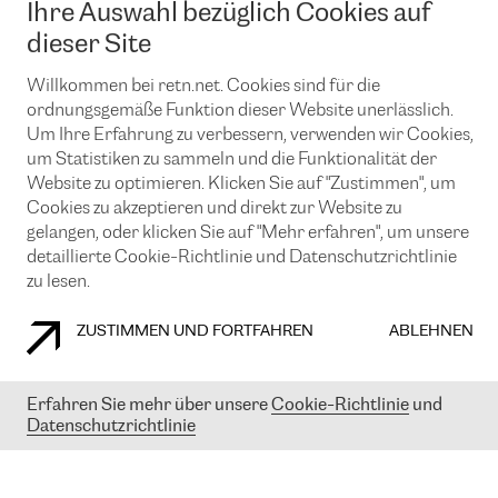
Ihre Auswahl bezüglich Cookies auf
News und Events
Looking glass
Remote IX
Lösungen mit BGP (Border Gateway Protocol)
dieser Site
Colocation
Ein Port
Möchten Sie mit uns in Verbindung bleiben?
CLOUD CONNECT-Dienst
Willkommen bei retn.net. Cookies sind für die
TRANSKZ
ordnungsgemäße Funktion dieser Website unerlässlich.
DDoS-Schutz
Cybersicherheit
Um Ihre Erfahrung zu verbessern, verwenden wir Cookies,
Flex IX
Email
um Statistiken zu sammeln und die Funktionalität der
Website zu optimieren. Klicken Sie auf "Zustimmen", um
Mit der Anmeldung für den Erhalt unserer News und Events
Cookies zu akzeptieren und direkt zur Website zu
stimmen Sie unseren
Datenschutzrichtlinien
zu. Sie können diesen
Service jederzeit ganz einfach kündigen; klicken Sie einfach auf den
gelangen, oder klicken Sie auf "Mehr erfahren", um unsere
Link unten in der Fußzeile unserer eMails.
detaillierte Cookie-Richtlinie und Datenschutzrichtlinie
zu lesen.
ZUSTIMMEN UND FORTFAHREN
ABLEHNEN
COOKIE RICHTLINIEN
DATENSCHUTZRICHTLINIEN
IMPRESSUM
Erfahren Sie mehr über unsere
Cookie-Richtlinie
und
© 2003-
2026
RETN GROUP OF COMPANIES. RETN NETWORKS LTD
Datenschutzrichtlinie