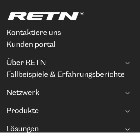
kontaktiere uns
kunden portal
Über RETN
Unternehmen
Fallbeispiele & Erfahrungsberichte
Karriere
Netzwerk
Netzwerkübersicht
Produkte
Points of Presence
BGP Communities
Capacity
Lösungen
Peering-Richtlinie
Internet Anbindung
RTT Map
Ethernet und VPN
Managed Global Private Network