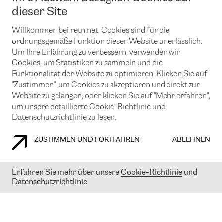
News und Events
Looking glass
dieser Site
Remote IX
Lösungen mit BGP (Border Gateway Protocol)
Colocation
Ein Port
Willkommen bei retn.net. Cookies sind für die
Möchten Sie mit uns in Verbindung bleiben?
CLOUD CONNECT-Dienst
TRANSKZ
ordnungsgemäße Funktion dieser Website unerlässlich.
DDoS-Schutz
Um Ihre Erfahrung zu verbessern, verwenden wir
Cybersicherheit
Cookies, um Statistiken zu sammeln und die
Flex IX
Email
Funktionalität der Website zu optimieren. Klicken Sie auf
"Zustimmen", um Cookies zu akzeptieren und direkt zur
Mit der Anmeldung für den Erhalt unserer News und Events
stimmen Sie unseren
Datenschutzrichtlinien
zu. Sie können diesen
Website zu gelangen, oder klicken Sie auf "Mehr erfahren",
Service jederzeit ganz einfach kündigen; klicken Sie einfach auf den
um unsere detaillierte Cookie-Richtlinie und
Link unten in der Fußzeile unserer eMails.
Datenschutzrichtlinie zu lesen.
ZUSTIMMEN UND FORTFAHREN
ABLEHNEN
COOKIE RICHTLINIEN
DATENSCHUTZRICHTLINIEN
IMPRESSUM
Erfahren Sie mehr über unsere
Cookie-Richtlinie
und
Datenschutzrichtlinie
© 2003-
2026
RETN GROUP OF COMPANIES. RETN NETWORKS LTD