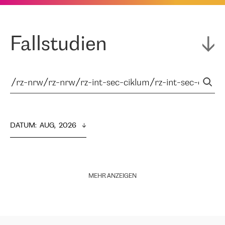
Fallstudien
DATUM
:  
AUG,  2026
MEHR ANZEIGEN