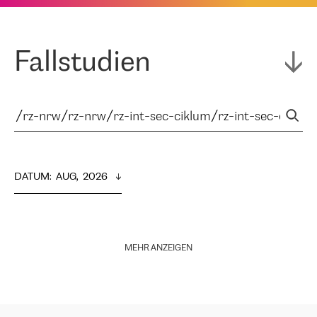
Fallstudien
DATUM
:  
AUG,  2026
MEHR ANZEIGEN