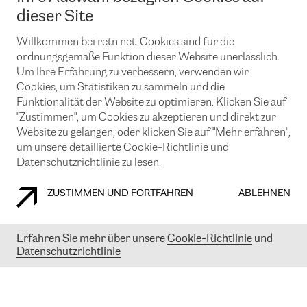
News und Events
Looking glass
dieser Site
Remote IX
Lösungen mit BGP (Border Gateway Protocol)
Colocation
Ein Port
Willkommen bei retn.net. Cookies sind für die
Möchten Sie mit uns in Verbindung bleiben?
CLOUD CONNECT-Dienst
TRANSKZ
ordnungsgemäße Funktion dieser Website unerlässlich.
DDoS-Schutz
Um Ihre Erfahrung zu verbessern, verwenden wir
Cybersicherheit
Cookies, um Statistiken zu sammeln und die
Flex IX
Email
Funktionalität der Website zu optimieren. Klicken Sie auf
"Zustimmen", um Cookies zu akzeptieren und direkt zur
Mit der Anmeldung für den Erhalt unserer News und Events
stimmen Sie unseren
Datenschutzrichtlinien
zu. Sie können diesen
Website zu gelangen, oder klicken Sie auf "Mehr erfahren",
Service jederzeit ganz einfach kündigen; klicken Sie einfach auf den
um unsere detaillierte Cookie-Richtlinie und
Link unten in der Fußzeile unserer eMails.
Datenschutzrichtlinie zu lesen.
ZUSTIMMEN UND FORTFAHREN
ABLEHNEN
COOKIE RICHTLINIEN
DATENSCHUTZRICHTLINIEN
IMPRESSUM
Erfahren Sie mehr über unsere
Cookie-Richtlinie
und
Datenschutzrichtlinie
© 2003-
2026
RETN GROUP OF COMPANIES. RETN NETWORKS LTD