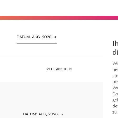
DATUM
:  
AUG,  2026
I
d
Wi
MEHR ANZEIGEN
or
Um
um
We
Co
ge
de
zu 
DATUM
:  
AUG,  2026