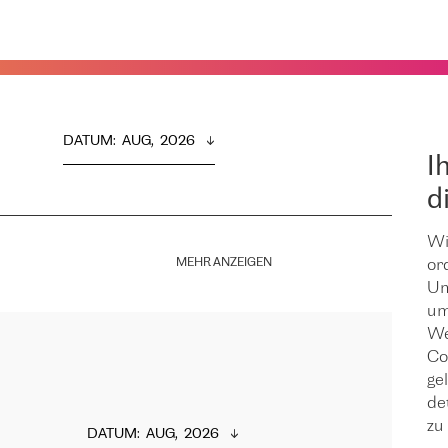
DATUM
:  
AUG,  2026
I
d
Wi
MEHR ANZEIGEN
or
Um
um
We
Co
ge
de
zu 
DATUM
:  
AUG,  2026