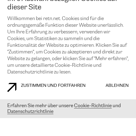
News und Events
Looking glass
dieser Site
Remote IX
Lösungen mit BGP (Border Gateway Protocol)
Colocation
Ein Port
Willkommen bei retn.net. Cookies sind für die
Möchten Sie mit uns in Verbindung bleiben?
CLOUD CONNECT-Dienst
TRANSKZ
ordnungsgemäße Funktion dieser Website unerlässlich.
DDoS-Schutz
Um Ihre Erfahrung zu verbessern, verwenden wir
Cybersicherheit
Cookies, um Statistiken zu sammeln und die
Flex IX
Email
Funktionalität der Website zu optimieren. Klicken Sie auf
"Zustimmen", um Cookies zu akzeptieren und direkt zur
Mit der Anmeldung für den Erhalt unserer News und Events
stimmen Sie unseren
Datenschutzrichtlinien
zu. Sie können diesen
Website zu gelangen, oder klicken Sie auf "Mehr erfahren",
Service jederzeit ganz einfach kündigen; klicken Sie einfach auf den
um unsere detaillierte Cookie-Richtlinie und
Link unten in der Fußzeile unserer eMails.
Datenschutzrichtlinie zu lesen.
ZUSTIMMEN UND FORTFAHREN
ABLEHNEN
COOKIE RICHTLINIEN
DATENSCHUTZRICHTLINIEN
IMPRESSUM
Erfahren Sie mehr über unsere
Cookie-Richtlinie
und
Datenschutzrichtlinie
© 2003-
2026
RETN GROUP OF COMPANIES. RETN NETWORKS LTD