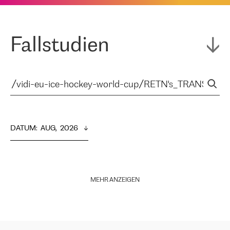
Fallstudien
DATUM
:  
AUG,  2026
MEHR ANZEIGEN