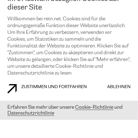
News und Events
Looking glass
dieser Site
Remote IX
Lösungen mit BGP (Border Gateway Protocol)
Colocation
Ein Port
Willkommen bei retn.net. Cookies sind für die
Möchten Sie mit uns in Verbindung bleiben?
CLOUD CONNECT-Dienst
TRANSKZ
ordnungsgemäße Funktion dieser Website unerlässlich.
DDoS-Schutz
Um Ihre Erfahrung zu verbessern, verwenden wir
Cybersicherheit
Cookies, um Statistiken zu sammeln und die
Flex IX
Email
Funktionalität der Website zu optimieren. Klicken Sie auf
"Zustimmen", um Cookies zu akzeptieren und direkt zur
Mit der Anmeldung für den Erhalt unserer News und Events
stimmen Sie unseren
Datenschutzrichtlinien
zu. Sie können diesen
Website zu gelangen, oder klicken Sie auf "Mehr erfahren",
Service jederzeit ganz einfach kündigen; klicken Sie einfach auf den
um unsere detaillierte Cookie-Richtlinie und
Link unten in der Fußzeile unserer eMails.
Datenschutzrichtlinie zu lesen.
ZUSTIMMEN UND FORTFAHREN
ABLEHNEN
COOKIE RICHTLINIEN
DATENSCHUTZRICHTLINIEN
IMPRESSUM
Erfahren Sie mehr über unsere
Cookie-Richtlinie
und
Datenschutzrichtlinie
© 2003-
2026
RETN GROUP OF COMPANIES. RETN NETWORKS LTD