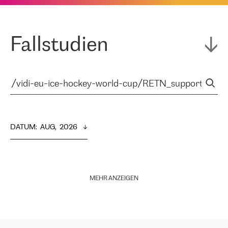
Fallstudien
DATUM
:  
AUG,  2026
MEHR ANZEIGEN