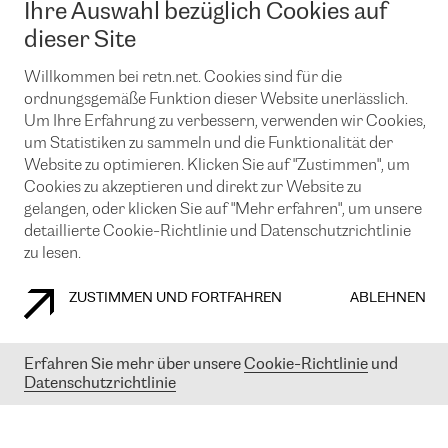
Ihre Auswahl bezüglich Cookies auf
News und Events
Looking glass
Remote IX
Lösungen mit BGP (Border Gateway Protocol)
dieser Site
Colocation
Ein Port
Möchten Sie mit uns in Verbindung bleiben?
CLOUD CONNECT-Dienst
Willkommen bei retn.net. Cookies sind für die
TRANSKZ
ordnungsgemäße Funktion dieser Website unerlässlich.
DDoS-Schutz
Cybersicherheit
Um Ihre Erfahrung zu verbessern, verwenden wir Cookies,
Flex IX
Email
um Statistiken zu sammeln und die Funktionalität der
Website zu optimieren. Klicken Sie auf "Zustimmen", um
Mit der Anmeldung für den Erhalt unserer News und Events
Cookies zu akzeptieren und direkt zur Website zu
stimmen Sie unseren
Datenschutzrichtlinien
zu. Sie können diesen
Service jederzeit ganz einfach kündigen; klicken Sie einfach auf den
gelangen, oder klicken Sie auf "Mehr erfahren", um unsere
Link unten in der Fußzeile unserer eMails.
detaillierte Cookie-Richtlinie und Datenschutzrichtlinie
zu lesen.
ZUSTIMMEN UND FORTFAHREN
ABLEHNEN
COOKIE RICHTLINIEN
DATENSCHUTZRICHTLINIEN
IMPRESSUM
Erfahren Sie mehr über unsere
Cookie-Richtlinie
und
© 2003-
2026
RETN GROUP OF COMPANIES. RETN NETWORKS LTD
Datenschutzrichtlinie