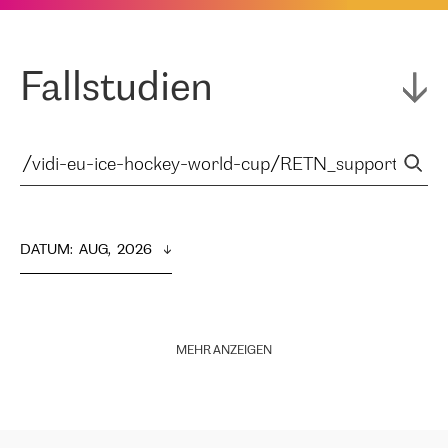
Fallstudien
DATUM
:  
AUG,  2026
MEHR ANZEIGEN