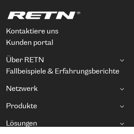
kontaktiere uns
kunden portal
Über RETN
Unternehmen
Fallbeispiele & Erfahrungsberichte
Karriere
Netzwerk
Netzwerkübersicht
Produkte
Points of Presence
BGP Communities
Capacity
Lösungen
Peering-Richtlinie
Internet Anbindung
RTT Map
Ethernet und VPN
Managed Global Private Network