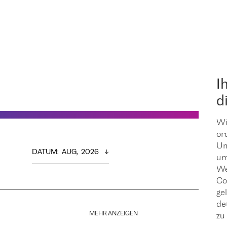
I
d
Wi
or
Um
DATUM
:  
AUG,  2026
um
We
Co
ge
de
MEHR ANZEIGEN
zu 