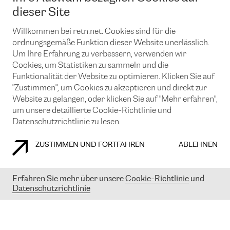
News und Events
Looking glass
dieser Site
Remote IX
Lösungen mit BGP (Border Gateway Protocol)
Colocation
Ein Port
Willkommen bei retn.net. Cookies sind für die
Möchten Sie mit uns in Verbindung bleiben?
CLOUD CONNECT-Dienst
TRANSKZ
ordnungsgemäße Funktion dieser Website unerlässlich.
DDoS-Schutz
Um Ihre Erfahrung zu verbessern, verwenden wir
Cybersicherheit
Cookies, um Statistiken zu sammeln und die
Flex IX
Email
Funktionalität der Website zu optimieren. Klicken Sie auf
"Zustimmen", um Cookies zu akzeptieren und direkt zur
Mit der Anmeldung für den Erhalt unserer News und Events
stimmen Sie unseren
Datenschutzrichtlinien
zu. Sie können diesen
Website zu gelangen, oder klicken Sie auf "Mehr erfahren",
Service jederzeit ganz einfach kündigen; klicken Sie einfach auf den
um unsere detaillierte Cookie-Richtlinie und
Link unten in der Fußzeile unserer eMails.
Datenschutzrichtlinie zu lesen.
ZUSTIMMEN UND FORTFAHREN
ABLEHNEN
COOKIE RICHTLINIEN
DATENSCHUTZRICHTLINIEN
IMPRESSUM
Erfahren Sie mehr über unsere
Cookie-Richtlinie
und
Datenschutzrichtlinie
© 2003-
2026
RETN GROUP OF COMPANIES. RETN NETWORKS LTD