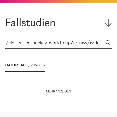
Fallstudien
DATUM
:  
AUG,  2026
MEHR ANZEIGEN