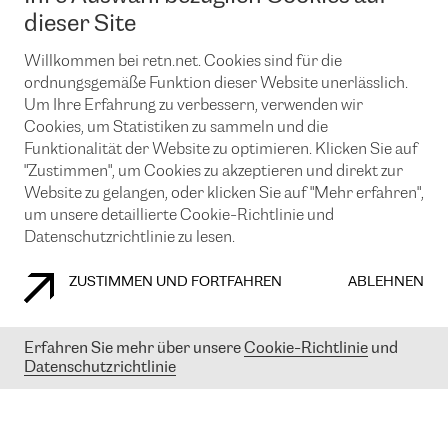
News und Events
Looking glass
dieser Site
Remote IX
Lösungen mit BGP (Border Gateway Protocol)
Colocation
Ein Port
Willkommen bei retn.net. Cookies sind für die
Möchten Sie mit uns in Verbindung bleiben?
CLOUD CONNECT-Dienst
TRANSKZ
ordnungsgemäße Funktion dieser Website unerlässlich.
DDoS-Schutz
Um Ihre Erfahrung zu verbessern, verwenden wir
Cybersicherheit
Cookies, um Statistiken zu sammeln und die
Flex IX
Email
Funktionalität der Website zu optimieren. Klicken Sie auf
"Zustimmen", um Cookies zu akzeptieren und direkt zur
Mit der Anmeldung für den Erhalt unserer News und Events
stimmen Sie unseren
Datenschutzrichtlinien
zu. Sie können diesen
Website zu gelangen, oder klicken Sie auf "Mehr erfahren",
Service jederzeit ganz einfach kündigen; klicken Sie einfach auf den
um unsere detaillierte Cookie-Richtlinie und
Link unten in der Fußzeile unserer eMails.
Datenschutzrichtlinie zu lesen.
ZUSTIMMEN UND FORTFAHREN
ABLEHNEN
COOKIE RICHTLINIEN
DATENSCHUTZRICHTLINIEN
IMPRESSUM
Erfahren Sie mehr über unsere
Cookie-Richtlinie
und
Datenschutzrichtlinie
© 2003-
2026
RETN GROUP OF COMPANIES. RETN NETWORKS LTD