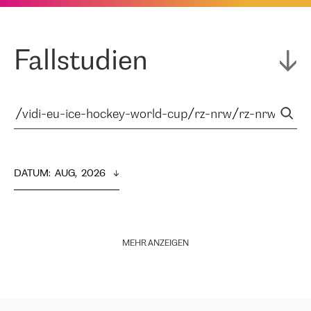
Fallstudien
DATUM
:  
AUG,  2026
MEHR ANZEIGEN