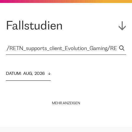
Fallstudien
DATUM
:  
AUG,  2026
MEHR ANZEIGEN