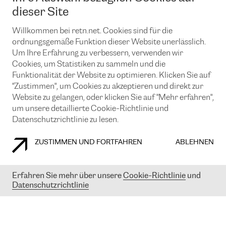
News und Events
Looking glass
dieser Site
Remote IX
Lösungen mit BGP (Border Gateway Protocol)
Colocation
Ein Port
Willkommen bei retn.net. Cookies sind für die
Möchten Sie mit uns in Verbindung bleiben?
CLOUD CONNECT-Dienst
TRANSKZ
ordnungsgemäße Funktion dieser Website unerlässlich.
DDoS-Schutz
Um Ihre Erfahrung zu verbessern, verwenden wir
Cybersicherheit
Cookies, um Statistiken zu sammeln und die
Flex IX
Email
Funktionalität der Website zu optimieren. Klicken Sie auf
"Zustimmen", um Cookies zu akzeptieren und direkt zur
Mit der Anmeldung für den Erhalt unserer News und Events
stimmen Sie unseren
Datenschutzrichtlinien
zu. Sie können diesen
Website zu gelangen, oder klicken Sie auf "Mehr erfahren",
Service jederzeit ganz einfach kündigen; klicken Sie einfach auf den
um unsere detaillierte Cookie-Richtlinie und
Link unten in der Fußzeile unserer eMails.
Datenschutzrichtlinie zu lesen.
ZUSTIMMEN UND FORTFAHREN
ABLEHNEN
COOKIE RICHTLINIEN
DATENSCHUTZRICHTLINIEN
IMPRESSUM
Erfahren Sie mehr über unsere
Cookie-Richtlinie
und
Datenschutzrichtlinie
© 2003-
2026
RETN GROUP OF COMPANIES. RETN NETWORKS LTD