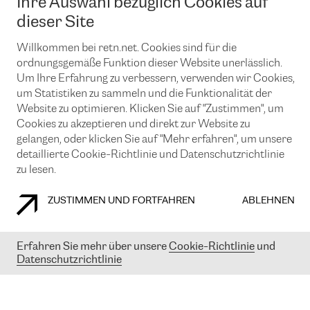
Ihre Auswahl bezüglich Cookies auf
News und Events
Looking glass
Remote IX
Lösungen mit BGP (Border Gateway Protocol)
dieser Site
Colocation
Ein Port
Möchten Sie mit uns in Verbindung bleiben?
Willkommen bei retn.net. Cookies sind für die
CLOUD CONNECT-Dienst
TRANSKZ
ordnungsgemäße Funktion dieser Website unerlässlich.
DDoS-Schutz
Cybersicherheit
Um Ihre Erfahrung zu verbessern, verwenden wir Cookies,
Flex IX
Email
um Statistiken zu sammeln und die Funktionalität der
Website zu optimieren. Klicken Sie auf "Zustimmen", um
Mit der Anmeldung für den Erhalt unserer News und Events
Cookies zu akzeptieren und direkt zur Website zu
stimmen Sie unseren
Datenschutzrichtlinien
zu. Sie können diesen
gelangen, oder klicken Sie auf "Mehr erfahren", um unsere
Service jederzeit ganz einfach kündigen; klicken Sie einfach auf den
detaillierte Cookie-Richtlinie und Datenschutzrichtlinie
Link unten in der Fußzeile unserer eMails.
zu lesen.
ZUSTIMMEN UND FORTFAHREN
ABLEHNEN
COOKIE RICHTLINIEN
DATENSCHUTZRICHTLINIEN
IMPRESSUM
Erfahren Sie mehr über unsere
Cookie-Richtlinie
und
© 2003-
2026
RETN GROUP OF COMPANIES. RETN NETWORKS LTD
Datenschutzrichtlinie