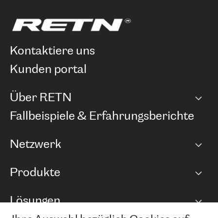
kontaktiere uns
kunden portal
Über RETN
Unternehmen
Fallbeispiele & Erfahrungsberichte
Karriere
Netzwerk
Netzwerkübersicht
Produkte
Points of Presence
BGP Communities
Capacity
Lösungen
Peering-Richtlinie
Internet Anbindung
RTT Map
Ethernet und VPN
Managed Global Private Network