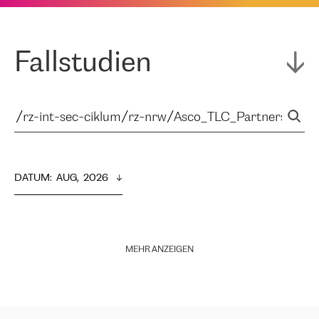
Fallstudien
DATUM
:  
AUG,  2026
MEHR ANZEIGEN