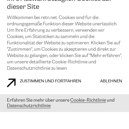
News und Events
Looking glass
dieser Site
Remote IX
Lösungen mit BGP (Border Gateway Protocol)
Colocation
Ein Port
Willkommen bei retn.net. Cookies sind für die
Möchten Sie mit uns in Verbindung bleiben?
CLOUD CONNECT-Dienst
TRANSKZ
ordnungsgemäße Funktion dieser Website unerlässlich.
DDoS-Schutz
Um Ihre Erfahrung zu verbessern, verwenden wir
Cybersicherheit
Cookies, um Statistiken zu sammeln und die
Flex IX
Email
Funktionalität der Website zu optimieren. Klicken Sie auf
"Zustimmen", um Cookies zu akzeptieren und direkt zur
Mit der Anmeldung für den Erhalt unserer News und Events
stimmen Sie unseren
Datenschutzrichtlinien
zu. Sie können diesen
Website zu gelangen, oder klicken Sie auf "Mehr erfahren",
Service jederzeit ganz einfach kündigen; klicken Sie einfach auf den
um unsere detaillierte Cookie-Richtlinie und
Link unten in der Fußzeile unserer eMails.
Datenschutzrichtlinie zu lesen.
ZUSTIMMEN UND FORTFAHREN
ABLEHNEN
COOKIE RICHTLINIEN
DATENSCHUTZRICHTLINIEN
IMPRESSUM
Erfahren Sie mehr über unsere
Cookie-Richtlinie
und
Datenschutzrichtlinie
© 2003-
2026
RETN GROUP OF COMPANIES. RETN NETWORKS LTD