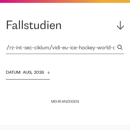
Fallstudien
DATUM
:  
AUG,  2026
MEHR ANZEIGEN