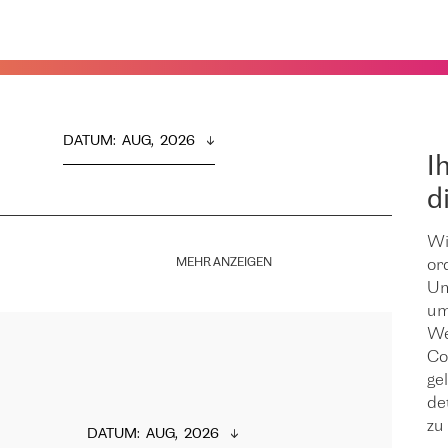
DATUM
:  
AUG,  2026
I
d
Wi
MEHR ANZEIGEN
or
Um
um
We
Co
ge
de
zu 
DATUM
:  
AUG,  2026