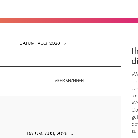
DATUM
:  
AUG,  2026
I
d
Wi
MEHR ANZEIGEN
or
Um
um
We
Co
ge
de
zu 
DATUM
:  
AUG,  2026