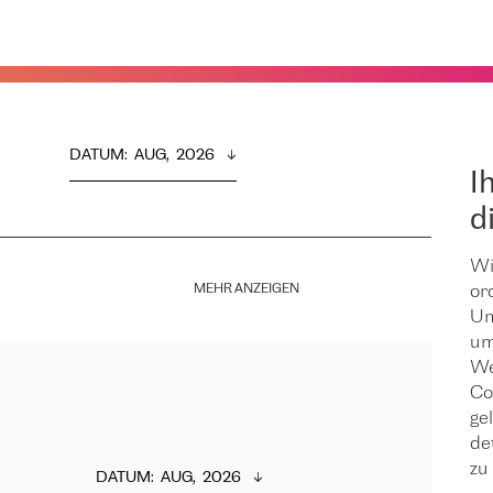
DATUM
:  
AUG,  2026
I
d
Wi
MEHR ANZEIGEN
or
Um
um
We
Co
ge
de
zu 
DATUM
:  
AUG,  2026