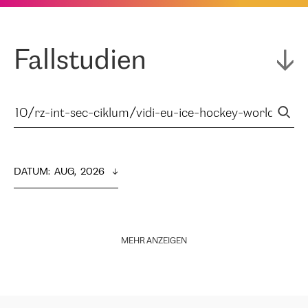
Fallstudien
DATUM
:  
AUG,  2026
MEHR ANZEIGEN