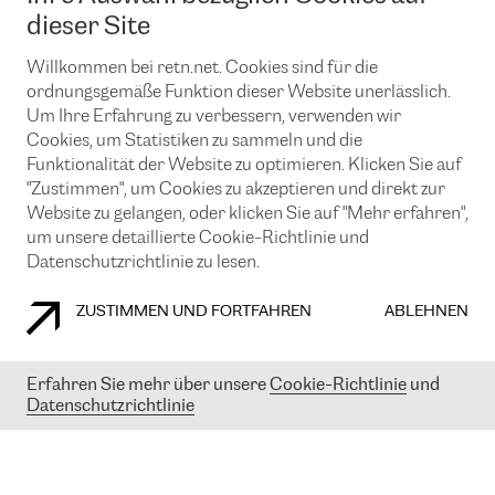
News und Events
Looking glass
dieser Site
Remote IX
Lösungen mit BGP (Border Gateway Protocol)
Colocation
Ein Port
Willkommen bei retn.net. Cookies sind für die
Möchten Sie mit uns in Verbindung bleiben?
CLOUD CONNECT-Dienst
TRANSKZ
ordnungsgemäße Funktion dieser Website unerlässlich.
DDoS-Schutz
Um Ihre Erfahrung zu verbessern, verwenden wir
Cybersicherheit
Cookies, um Statistiken zu sammeln und die
Flex IX
Email
Funktionalität der Website zu optimieren. Klicken Sie auf
"Zustimmen", um Cookies zu akzeptieren und direkt zur
Mit der Anmeldung für den Erhalt unserer News und Events
stimmen Sie unseren
Datenschutzrichtlinien
zu. Sie können diesen
Website zu gelangen, oder klicken Sie auf "Mehr erfahren",
Service jederzeit ganz einfach kündigen; klicken Sie einfach auf den
um unsere detaillierte Cookie-Richtlinie und
Link unten in der Fußzeile unserer eMails.
Datenschutzrichtlinie zu lesen.
ZUSTIMMEN UND FORTFAHREN
ABLEHNEN
COOKIE RICHTLINIEN
DATENSCHUTZRICHTLINIEN
IMPRESSUM
Erfahren Sie mehr über unsere
Cookie-Richtlinie
und
Datenschutzrichtlinie
© 2003-
2026
RETN GROUP OF COMPANIES. RETN NETWORKS LTD