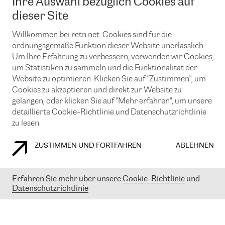
Ihre Auswahl bezüglich Cookies auf
News und Events
Looking glass
Remote IX
Lösungen mit BGP (Border Gateway Protocol)
dieser Site
Colocation
Ein Port
Möchten Sie mit uns in Verbindung bleiben?
Willkommen bei retn.net. Cookies sind für die
CLOUD CONNECT-Dienst
TRANSKZ
ordnungsgemäße Funktion dieser Website unerlässlich.
DDoS-Schutz
Cybersicherheit
Um Ihre Erfahrung zu verbessern, verwenden wir Cookies,
Flex IX
Email
um Statistiken zu sammeln und die Funktionalität der
Website zu optimieren. Klicken Sie auf "Zustimmen", um
Mit der Anmeldung für den Erhalt unserer News und Events
Cookies zu akzeptieren und direkt zur Website zu
stimmen Sie unseren
Datenschutzrichtlinien
zu. Sie können diesen
gelangen, oder klicken Sie auf "Mehr erfahren", um unsere
Service jederzeit ganz einfach kündigen; klicken Sie einfach auf den
detaillierte Cookie-Richtlinie und Datenschutzrichtlinie
Link unten in der Fußzeile unserer eMails.
zu lesen.
ZUSTIMMEN UND FORTFAHREN
ABLEHNEN
COOKIE RICHTLINIEN
DATENSCHUTZRICHTLINIEN
IMPRESSUM
Erfahren Sie mehr über unsere
Cookie-Richtlinie
und
© 2003-
2026
RETN GROUP OF COMPANIES. RETN NETWORKS LTD
Datenschutzrichtlinie