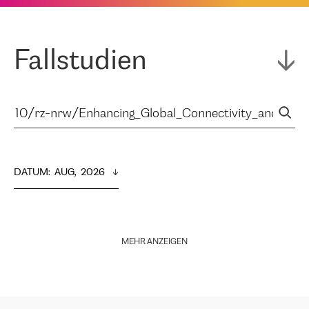
Fallstudien
DATUM
:  
AUG,  2026
MEHR ANZEIGEN