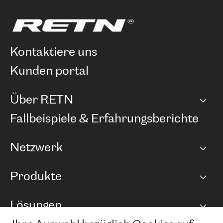
kontaktiere uns
kunden portal
Über RETN
Unternehmen
Fallbeispiele & Erfahrungsberichte
Karriere
Netzwerk
Netzwerkübersicht
Produkte
Points of Presence
BGP Communities
Capacity
Lösungen
Peering-Richtlinie
Internet Anbindung
RTT Map
Ethernet und VPN
Managed Global Private Network