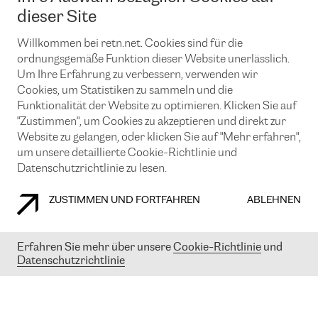
News und Events
Looking glass
dieser Site
Remote IX
Lösungen mit BGP (Border Gateway Protocol)
Colocation
Ein Port
Willkommen bei retn.net. Cookies sind für die
Möchten Sie mit uns in Verbindung bleiben?
CLOUD CONNECT-Dienst
TRANSKZ
ordnungsgemäße Funktion dieser Website unerlässlich.
DDoS-Schutz
Um Ihre Erfahrung zu verbessern, verwenden wir
Cybersicherheit
Cookies, um Statistiken zu sammeln und die
Flex IX
Email
Funktionalität der Website zu optimieren. Klicken Sie auf
"Zustimmen", um Cookies zu akzeptieren und direkt zur
Mit der Anmeldung für den Erhalt unserer News und Events
stimmen Sie unseren
Datenschutzrichtlinien
zu. Sie können diesen
Website zu gelangen, oder klicken Sie auf "Mehr erfahren",
Service jederzeit ganz einfach kündigen; klicken Sie einfach auf den
um unsere detaillierte Cookie-Richtlinie und
Link unten in der Fußzeile unserer eMails.
Datenschutzrichtlinie zu lesen.
ZUSTIMMEN UND FORTFAHREN
ABLEHNEN
COOKIE RICHTLINIEN
DATENSCHUTZRICHTLINIEN
IMPRESSUM
Erfahren Sie mehr über unsere
Cookie-Richtlinie
und
Datenschutzrichtlinie
© 2003-
2026
RETN GROUP OF COMPANIES. RETN NETWORKS LTD