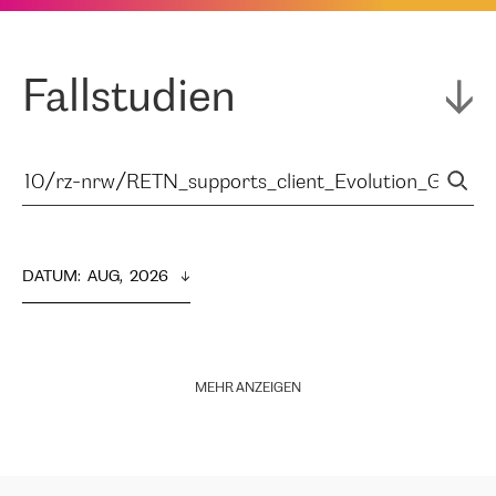
Fallstudien
DATUM
:  
AUG,  2026
MEHR ANZEIGEN