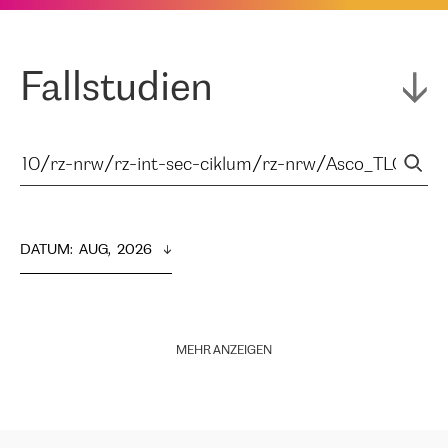
Fallstudien
DATUM
:  
AUG,  2026
MEHR ANZEIGEN