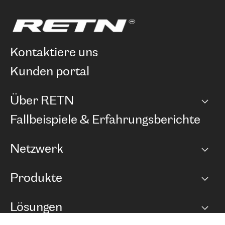
kontaktiere uns
kunden portal
Über RETN
Unternehmen
Fallbeispiele & Erfahrungsberichte
Karriere
Netzwerk
Netzwerkübersicht
Produkte
Points of Presence
BGP Communities
Capacity
Lösungen
Peering-Richtlinie
Internet Anbindung
RTT Map
Ethernet und VPN
Managed Global Private Network