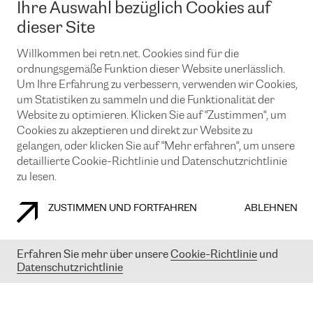
Ihre Auswahl bezüglich Cookies auf
News und Events
Looking glass
Remote IX
Lösungen mit BGP (Border Gateway Protocol)
dieser Site
Colocation
Ein Port
Möchten Sie mit uns in Verbindung bleiben?
CLOUD CONNECT-Dienst
Willkommen bei retn.net. Cookies sind für die
TRANSKZ
ordnungsgemäße Funktion dieser Website unerlässlich.
DDoS-Schutz
Cybersicherheit
Um Ihre Erfahrung zu verbessern, verwenden wir Cookies,
Flex IX
Email
um Statistiken zu sammeln und die Funktionalität der
Website zu optimieren. Klicken Sie auf "Zustimmen", um
Mit der Anmeldung für den Erhalt unserer News und Events
Cookies zu akzeptieren und direkt zur Website zu
stimmen Sie unseren
Datenschutzrichtlinien
zu. Sie können diesen
Service jederzeit ganz einfach kündigen; klicken Sie einfach auf den
gelangen, oder klicken Sie auf "Mehr erfahren", um unsere
Link unten in der Fußzeile unserer eMails.
detaillierte Cookie-Richtlinie und Datenschutzrichtlinie
zu lesen.
ZUSTIMMEN UND FORTFAHREN
ABLEHNEN
COOKIE RICHTLINIEN
DATENSCHUTZRICHTLINIEN
IMPRESSUM
Erfahren Sie mehr über unsere
Cookie-Richtlinie
und
© 2003-
2026
RETN GROUP OF COMPANIES. RETN NETWORKS LTD
Datenschutzrichtlinie