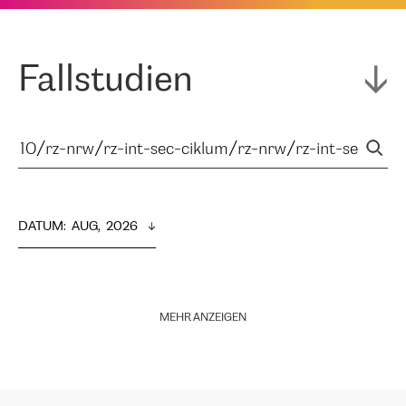
Fallstudien
DATUM
:  
AUG,  2026
MEHR ANZEIGEN