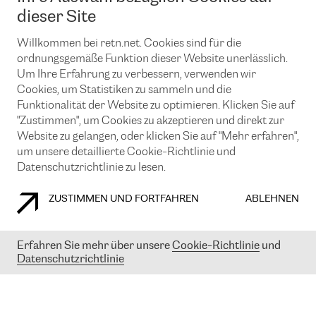
News und Events
Looking glass
dieser Site
Remote IX
Lösungen mit BGP (Border Gateway Protocol)
Colocation
Ein Port
Willkommen bei retn.net. Cookies sind für die
Möchten Sie mit uns in Verbindung bleiben?
CLOUD CONNECT-Dienst
TRANSKZ
ordnungsgemäße Funktion dieser Website unerlässlich.
DDoS-Schutz
Um Ihre Erfahrung zu verbessern, verwenden wir
Cybersicherheit
Cookies, um Statistiken zu sammeln und die
Flex IX
Email
Funktionalität der Website zu optimieren. Klicken Sie auf
"Zustimmen", um Cookies zu akzeptieren und direkt zur
Mit der Anmeldung für den Erhalt unserer News und Events
stimmen Sie unseren
Datenschutzrichtlinien
zu. Sie können diesen
Website zu gelangen, oder klicken Sie auf "Mehr erfahren",
Service jederzeit ganz einfach kündigen; klicken Sie einfach auf den
um unsere detaillierte Cookie-Richtlinie und
Link unten in der Fußzeile unserer eMails.
Datenschutzrichtlinie zu lesen.
ZUSTIMMEN UND FORTFAHREN
ABLEHNEN
COOKIE RICHTLINIEN
DATENSCHUTZRICHTLINIEN
IMPRESSUM
Erfahren Sie mehr über unsere
Cookie-Richtlinie
und
Datenschutzrichtlinie
© 2003-
2026
RETN GROUP OF COMPANIES. RETN NETWORKS LTD