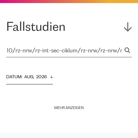
Fallstudien
DATUM
:  
AUG,  2026
MEHR ANZEIGEN