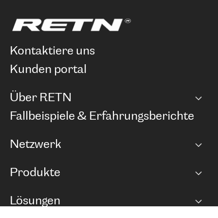
kontaktiere uns
kunden portal
Über RETN
Unternehmen
Fallbeispiele & Erfahrungsberichte
Karriere
Netzwerk
Netzwerkübersicht
Produkte
Points of Presence
BGP Communities
Capacity
Lösungen
Peering-Richtlinie
Internet Anbindung
RTT Map
Ethernet und VPN
Managed Global Private Network