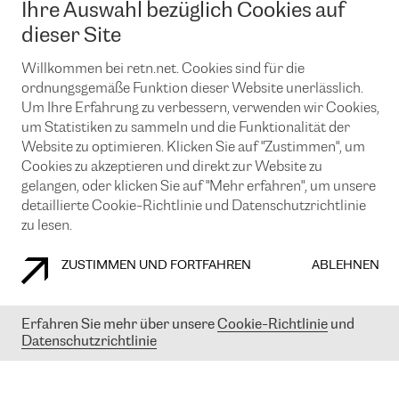
Ihre Auswahl bezüglich Cookies auf
News und Events
Looking glass
Remote IX
Lösungen mit BGP (Border Gateway Protocol)
dieser Site
Colocation
Ein Port
Möchten Sie mit uns in Verbindung bleiben?
CLOUD CONNECT-Dienst
Willkommen bei retn.net. Cookies sind für die
TRANSKZ
ordnungsgemäße Funktion dieser Website unerlässlich.
DDoS-Schutz
Cybersicherheit
Um Ihre Erfahrung zu verbessern, verwenden wir Cookies,
Flex IX
Email
um Statistiken zu sammeln und die Funktionalität der
Website zu optimieren. Klicken Sie auf "Zustimmen", um
Mit der Anmeldung für den Erhalt unserer News und Events
Cookies zu akzeptieren und direkt zur Website zu
stimmen Sie unseren
Datenschutzrichtlinien
zu. Sie können diesen
Service jederzeit ganz einfach kündigen; klicken Sie einfach auf den
gelangen, oder klicken Sie auf "Mehr erfahren", um unsere
Link unten in der Fußzeile unserer eMails.
detaillierte Cookie-Richtlinie und Datenschutzrichtlinie
zu lesen.
ZUSTIMMEN UND FORTFAHREN
ABLEHNEN
COOKIE RICHTLINIEN
DATENSCHUTZRICHTLINIEN
IMPRESSUM
Erfahren Sie mehr über unsere
Cookie-Richtlinie
und
© 2003-
2026
RETN GROUP OF COMPANIES. RETN NETWORKS LTD
Datenschutzrichtlinie