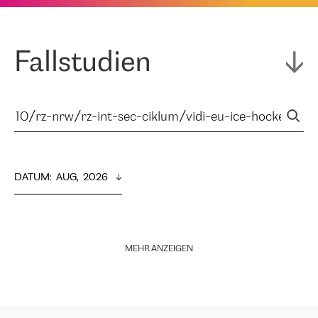
Fallstudien
DATUM
:  
AUG,  2026
MEHR ANZEIGEN