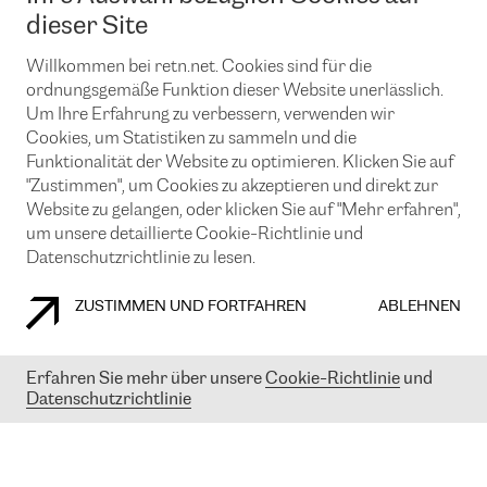
News und Events
Looking glass
dieser Site
Remote IX
Lösungen mit BGP (Border Gateway Protocol)
Colocation
Ein Port
Willkommen bei retn.net. Cookies sind für die
Möchten Sie mit uns in Verbindung bleiben?
CLOUD CONNECT-Dienst
TRANSKZ
ordnungsgemäße Funktion dieser Website unerlässlich.
DDoS-Schutz
Um Ihre Erfahrung zu verbessern, verwenden wir
Cybersicherheit
Cookies, um Statistiken zu sammeln und die
Flex IX
Email
Funktionalität der Website zu optimieren. Klicken Sie auf
"Zustimmen", um Cookies zu akzeptieren und direkt zur
Mit der Anmeldung für den Erhalt unserer News und Events
stimmen Sie unseren
Datenschutzrichtlinien
zu. Sie können diesen
Website zu gelangen, oder klicken Sie auf "Mehr erfahren",
Service jederzeit ganz einfach kündigen; klicken Sie einfach auf den
um unsere detaillierte Cookie-Richtlinie und
Link unten in der Fußzeile unserer eMails.
Datenschutzrichtlinie zu lesen.
ZUSTIMMEN UND FORTFAHREN
ABLEHNEN
COOKIE RICHTLINIEN
DATENSCHUTZRICHTLINIEN
IMPRESSUM
Erfahren Sie mehr über unsere
Cookie-Richtlinie
und
Datenschutzrichtlinie
© 2003-
2026
RETN GROUP OF COMPANIES. RETN NETWORKS LTD