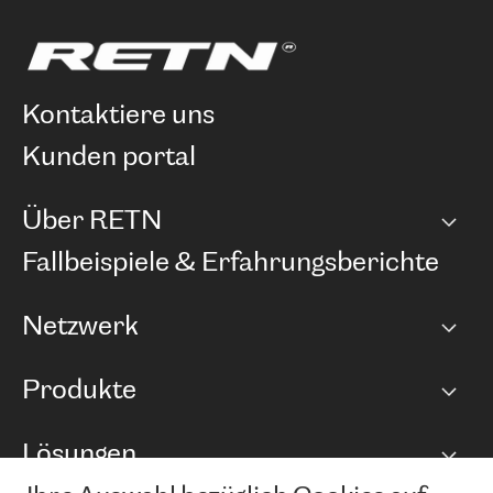
kontaktiere uns
kunden portal
Über RETN
Unternehmen
Fallbeispiele & Erfahrungsberichte
Karriere
Netzwerk
Netzwerkübersicht
Produkte
Points of Presence
BGP Communities
Capacity
Lösungen
Peering-Richtlinie
Internet Anbindung
RTT Map
Ethernet und VPN
Managed Global Private Network