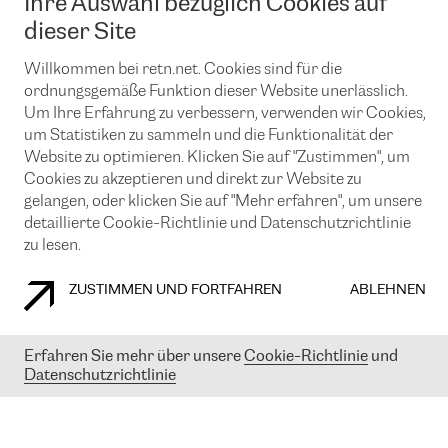
Ihre Auswahl bezüglich Cookies auf
News und Events
Looking glass
Remote IX
Lösungen mit BGP (Border Gateway Protocol)
dieser Site
Colocation
Ein Port
Möchten Sie mit uns in Verbindung bleiben?
Willkommen bei retn.net. Cookies sind für die
CLOUD CONNECT-Dienst
TRANSKZ
ordnungsgemäße Funktion dieser Website unerlässlich.
DDoS-Schutz
Cybersicherheit
Um Ihre Erfahrung zu verbessern, verwenden wir Cookies,
Flex IX
Email
um Statistiken zu sammeln und die Funktionalität der
Website zu optimieren. Klicken Sie auf "Zustimmen", um
Mit der Anmeldung für den Erhalt unserer News und Events
Cookies zu akzeptieren und direkt zur Website zu
stimmen Sie unseren
Datenschutzrichtlinien
zu. Sie können diesen
gelangen, oder klicken Sie auf "Mehr erfahren", um unsere
Service jederzeit ganz einfach kündigen; klicken Sie einfach auf den
detaillierte Cookie-Richtlinie und Datenschutzrichtlinie
Link unten in der Fußzeile unserer eMails.
zu lesen.
ZUSTIMMEN UND FORTFAHREN
ABLEHNEN
COOKIE RICHTLINIEN
DATENSCHUTZRICHTLINIEN
IMPRESSUM
Erfahren Sie mehr über unsere
Cookie-Richtlinie
und
© 2003-
2026
RETN GROUP OF COMPANIES. RETN NETWORKS LTD
Datenschutzrichtlinie