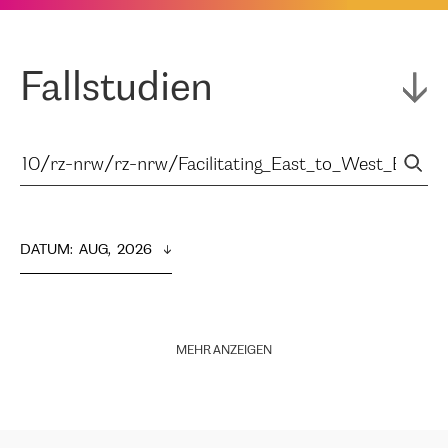
Fallstudien
DATUM
:  
AUG,  2026
MEHR ANZEIGEN