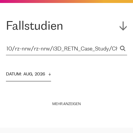
Fallstudien
DATUM
:  
AUG,  2026
MEHR ANZEIGEN