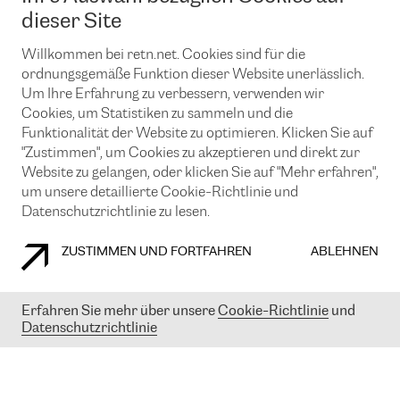
News und Events
Looking glass
dieser Site
Remote IX
Lösungen mit BGP (Border Gateway Protocol)
Colocation
Ein Port
Willkommen bei retn.net. Cookies sind für die
Möchten Sie mit uns in Verbindung bleiben?
CLOUD CONNECT-Dienst
TRANSKZ
ordnungsgemäße Funktion dieser Website unerlässlich.
DDoS-Schutz
Um Ihre Erfahrung zu verbessern, verwenden wir
Cybersicherheit
Cookies, um Statistiken zu sammeln und die
Flex IX
Email
Funktionalität der Website zu optimieren. Klicken Sie auf
"Zustimmen", um Cookies zu akzeptieren und direkt zur
Mit der Anmeldung für den Erhalt unserer News und Events
stimmen Sie unseren
Datenschutzrichtlinien
zu. Sie können diesen
Website zu gelangen, oder klicken Sie auf "Mehr erfahren",
Service jederzeit ganz einfach kündigen; klicken Sie einfach auf den
um unsere detaillierte Cookie-Richtlinie und
Link unten in der Fußzeile unserer eMails.
Datenschutzrichtlinie zu lesen.
ZUSTIMMEN UND FORTFAHREN
ABLEHNEN
COOKIE RICHTLINIEN
DATENSCHUTZRICHTLINIEN
IMPRESSUM
Erfahren Sie mehr über unsere
Cookie-Richtlinie
und
Datenschutzrichtlinie
© 2003-
2026
RETN GROUP OF COMPANIES. RETN NETWORKS LTD