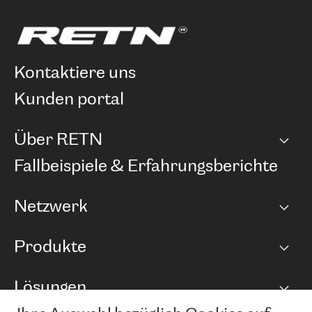
kontaktiere uns
kunden portal
Über RETN
Unternehmen
Fallbeispiele & Erfahrungsberichte
Karriere
Netzwerk
Netzwerkübersicht
Produkte
Points of Presence
BGP Communities
Capacity
Lösungen
Peering-Richtlinie
Internet Anbindung
RTT Map
Ethernet und VPN
Managed Global Private Network