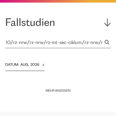
Fallstudien
DATUM
:  
AUG,  2026
MEHR ANZEIGEN