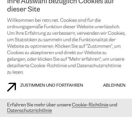
Ihre Auswahl bezüglich Cookies auf
News und Events
Looking glass
Remote IX
Lösungen mit BGP (Border Gateway Protocol)
dieser Site
Colocation
Ein Port
Möchten Sie mit uns in Verbindung bleiben?
Willkommen bei retn.net. Cookies sind für die
CLOUD CONNECT-Dienst
TRANSKZ
ordnungsgemäße Funktion dieser Website unerlässlich.
DDoS-Schutz
Cybersicherheit
Um Ihre Erfahrung zu verbessern, verwenden wir Cookies,
Flex IX
Email
um Statistiken zu sammeln und die Funktionalität der
Website zu optimieren. Klicken Sie auf "Zustimmen", um
Mit der Anmeldung für den Erhalt unserer News und Events
Cookies zu akzeptieren und direkt zur Website zu
stimmen Sie unseren
Datenschutzrichtlinien
zu. Sie können diesen
gelangen, oder klicken Sie auf "Mehr erfahren", um unsere
Service jederzeit ganz einfach kündigen; klicken Sie einfach auf den
detaillierte Cookie-Richtlinie und Datenschutzrichtlinie
Link unten in der Fußzeile unserer eMails.
zu lesen.
ZUSTIMMEN UND FORTFAHREN
ABLEHNEN
COOKIE RICHTLINIEN
DATENSCHUTZRICHTLINIEN
IMPRESSUM
Erfahren Sie mehr über unsere
Cookie-Richtlinie
und
© 2003-
2026
RETN GROUP OF COMPANIES. RETN NETWORKS LTD
Datenschutzrichtlinie