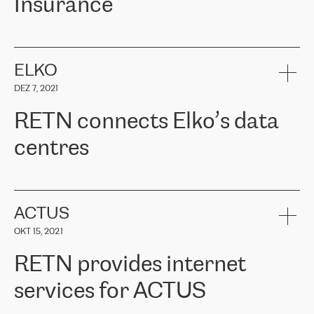
Insurance
ERGO
ist eine der führenden Versicherungsgruppen in den
baltischen Ländern und bietet Sach-, Lebens- und
Krankenversicherungen an. Über 650.000 Kunden in den
ELKO
baltischen Ländern vertrauen auf die Dienstleistungen der ERGO
DEZ 7, 2021
Group, ihr Fachwissen und ihre finanzielle Stabilität. ERGO stand
vor der Aufgabe, ihre baltischen Büros mit der Cloud-Infrastruktur
RETN connects Elko’s data
in Westeuropa zu verbinden. Sie mussten eine zuverlässige und
sichere Konnektivität zwischen den Standorten gewährleisten. Auf
centres
Empfehlung des Cloud-Anbieterteams wandte sich ERGO an
RETN. Nach Prüfung mehrerer vorgeschlagener Optionen
entschied sich das Unternehmen für die Lösung von RETN – VPN
RETN has been working with
ELKO
since 2018 providing the
(Virtual Private Network). Das RETN-Team bewies ein hohes Maß
company with numerous services.
an Professionalität und hielt alle zugesagten Termine ein, wodurch
«
We have separate data centres to provide redundancy and use it
ACTUS
die interne Kommunikation erheblich verbessert wurde, die
as a backup site, the connectivity is provided by the RETN network,
Konnektivität verbessert wurde und somit bessere Ergebnisse für
OKT 15, 2021
guaranteeing an extra layer of speed and protection. What we love
die Kunden erzielt wurden.
about being a partner of RETN is that the company has highly
RETN provides internet
professional staff, who provide clear answers to any questions.
Girts Apinis, Teamleiter der IT-Wartung bei ERGO Baltics, sagte:
Whenever we have a project or we want to make a new line or
„Wir sind mit den Ergebnissen sehr zufrieden und froh, dass wir
services for ACTUS
connection, it’s easy to get information about the way it will be
uns für RETN entschieden haben. Wir danken RETN aufrichtig für
done and the time it will take. Also, what’s the most important
die geleistete Arbeit und Unterstützung, insbesondere unserem