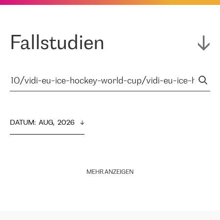
Fallstudien
DATUM
:  
AUG,  2026
MEHR ANZEIGEN