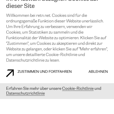
News und Events
Looking glass
dieser Site
Remote IX
Lösungen mit BGP (Border Gateway Protocol)
Colocation
Ein Port
Willkommen bei retn.net. Cookies sind für die
Möchten Sie mit uns in Verbindung bleiben?
CLOUD CONNECT-Dienst
TRANSKZ
ordnungsgemäße Funktion dieser Website unerlässlich.
DDoS-Schutz
Um Ihre Erfahrung zu verbessern, verwenden wir
Cybersicherheit
Cookies, um Statistiken zu sammeln und die
Flex IX
Email
Funktionalität der Website zu optimieren. Klicken Sie auf
"Zustimmen", um Cookies zu akzeptieren und direkt zur
Mit der Anmeldung für den Erhalt unserer News und Events
stimmen Sie unseren
Datenschutzrichtlinien
zu. Sie können diesen
Website zu gelangen, oder klicken Sie auf "Mehr erfahren",
Service jederzeit ganz einfach kündigen; klicken Sie einfach auf den
um unsere detaillierte Cookie-Richtlinie und
Link unten in der Fußzeile unserer eMails.
Datenschutzrichtlinie zu lesen.
ZUSTIMMEN UND FORTFAHREN
ABLEHNEN
COOKIE RICHTLINIEN
DATENSCHUTZRICHTLINIEN
IMPRESSUM
Erfahren Sie mehr über unsere
Cookie-Richtlinie
und
Datenschutzrichtlinie
© 2003-
2026
RETN GROUP OF COMPANIES. RETN NETWORKS LTD