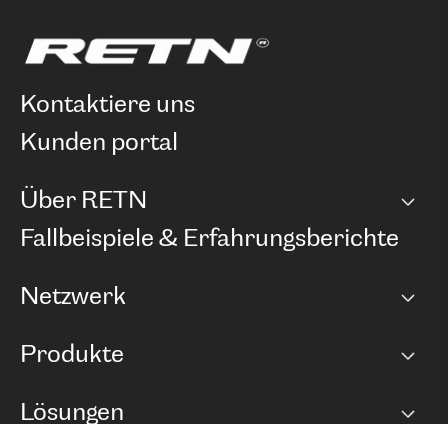
kontaktiere uns
kunden portal
Über RETN
Unternehmen
Fallbeispiele & Erfahrungsberichte
Karriere
Netzwerk
Netzwerkübersicht
Produkte
Points of Presence
BGP Communities
Capacity
Lösungen
Peering-Richtlinie
Internet Anbindung
RTT Map
Ethernet und VPN
Managed Global Private Network