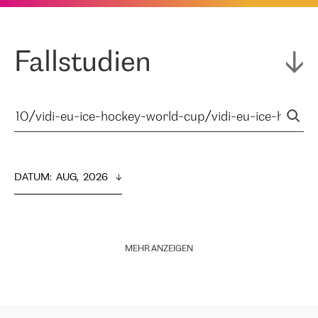
Fallstudien
DATUM
:  
AUG,  2026
MEHR ANZEIGEN