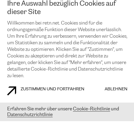
Ihre Auswahl bezüglich Cookies auf
News und Events
Looking glass
Remote IX
Lösungen mit BGP (Border Gateway Protocol)
dieser Site
Colocation
Ein Port
Möchten Sie mit uns in Verbindung bleiben?
CLOUD CONNECT-Dienst
Willkommen bei retn.net. Cookies sind für die
TRANSKZ
ordnungsgemäße Funktion dieser Website unerlässlich.
DDoS-Schutz
Cybersicherheit
Um Ihre Erfahrung zu verbessern, verwenden wir Cookies,
Flex IX
Email
um Statistiken zu sammeln und die Funktionalität der
Website zu optimieren. Klicken Sie auf "Zustimmen", um
Mit der Anmeldung für den Erhalt unserer News und Events
Cookies zu akzeptieren und direkt zur Website zu
stimmen Sie unseren
Datenschutzrichtlinien
zu. Sie können diesen
Service jederzeit ganz einfach kündigen; klicken Sie einfach auf den
gelangen, oder klicken Sie auf "Mehr erfahren", um unsere
Link unten in der Fußzeile unserer eMails.
detaillierte Cookie-Richtlinie und Datenschutzrichtlinie
zu lesen.
ZUSTIMMEN UND FORTFAHREN
ABLEHNEN
COOKIE RICHTLINIEN
DATENSCHUTZRICHTLINIEN
IMPRESSUM
Erfahren Sie mehr über unsere
Cookie-Richtlinie
und
© 2003-
2026
RETN GROUP OF COMPANIES. RETN NETWORKS LTD
Datenschutzrichtlinie