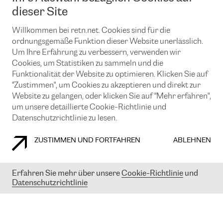
News und Events
Looking glass
dieser Site
Remote IX
Lösungen mit BGP (Border Gateway Protocol)
Colocation
Ein Port
Willkommen bei retn.net. Cookies sind für die
Möchten Sie mit uns in Verbindung bleiben?
CLOUD CONNECT-Dienst
TRANSKZ
ordnungsgemäße Funktion dieser Website unerlässlich.
DDoS-Schutz
Um Ihre Erfahrung zu verbessern, verwenden wir
Cybersicherheit
Cookies, um Statistiken zu sammeln und die
Flex IX
Email
Funktionalität der Website zu optimieren. Klicken Sie auf
"Zustimmen", um Cookies zu akzeptieren und direkt zur
Mit der Anmeldung für den Erhalt unserer News und Events
stimmen Sie unseren
Datenschutzrichtlinien
zu. Sie können diesen
Website zu gelangen, oder klicken Sie auf "Mehr erfahren",
Service jederzeit ganz einfach kündigen; klicken Sie einfach auf den
um unsere detaillierte Cookie-Richtlinie und
Link unten in der Fußzeile unserer eMails.
Datenschutzrichtlinie zu lesen.
ZUSTIMMEN UND FORTFAHREN
ABLEHNEN
COOKIE RICHTLINIEN
DATENSCHUTZRICHTLINIEN
IMPRESSUM
Erfahren Sie mehr über unsere
Cookie-Richtlinie
und
Datenschutzrichtlinie
© 2003-
2026
RETN GROUP OF COMPANIES. RETN NETWORKS LTD