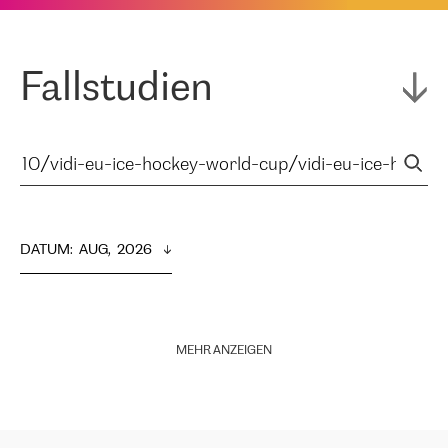
Fallstudien
DATUM
:  
AUG,  2026
MEHR ANZEIGEN